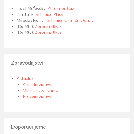
Jozef Moťovský
:
Zbrojní průkaz
Jan Trnik
:
Střelnice Placy
Miroslav Figalla
:
Střelnice Corrado Ostrava
T(o)M(o)
:
Zbrojní průkaz
T(o)M(o)
:
Zbrojní průkaz
Zpravodajství
Aktuality
Armádní zprávy
Ministerstvo vnitra
Policejní zprávy
Doporučujeme