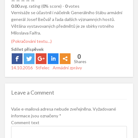
0.00
avg. rating (
0
% score) -
0
votes
Vernisáže se účastnil i náčelník Generálního štábu armádní
generál Josef Bečvář a řada dalších významných hostů.
Většina vystavovaných předmětů je ze sbírky rotného
Miloslava Faifra.
(Pokračování textu…)
Sdílet příspěvek
0
Shares
Posted
14.10.2016
Author
Střelec
Categories
Armádní zprávy
on
Leave a Comment
Vaše e-mailová adresa nebude zveřejněna.
Vyžadované
informace jsou označeny
*
Comment text