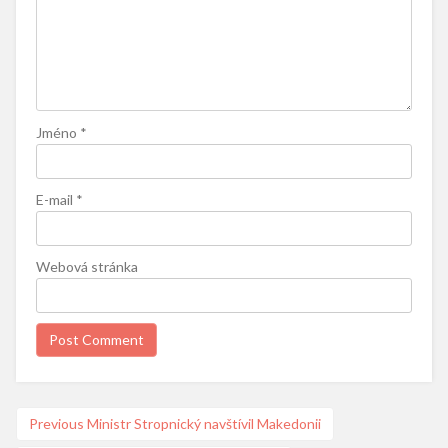
Jméno
*
E-mail
*
Webová stránka
Navigace
Previous
Previous
Ministr Stropnický navštívil Makedonii
post: