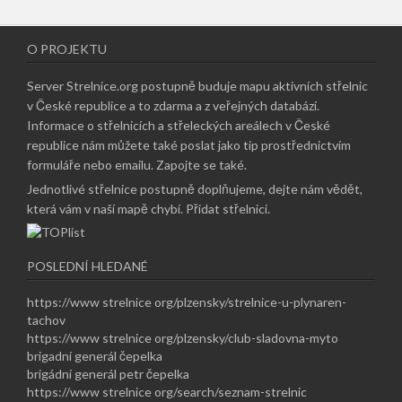
O PROJEKTU
Server Strelnice.org postupně buduje mapu aktivních střelnic
v České republice a to zdarma a z veřejných databází.
Informace o střelnicích a střeleckých areálech v České
republice nám můžete také poslat jako tip prostřednictvím
formuláře nebo emailu.
Zapojte se také
.
Jednotlivé střelnice postupně doplňujeme, dejte nám vědět,
která vám v naší mapě chybí.
Přidat střelnici
.
POSLEDNÍ HLEDANÉ
https://www strelnice org/plzensky/strelnice-u-plynaren-
tachov
https://www strelnice org/plzensky/club-sladovna-myto
brigadní generál čepelka
brigádní generál petr čepelka
https://www strelnice org/search/seznam-strelnic