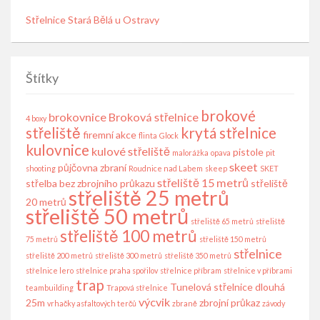
Střelnice Stará Bělá u Ostravy
Štítky
brokové
brokovnice
Broková střelnice
4 boxy
střeliště
krytá střelnice
firemní akce
flinta
Glock
kulovnice
kulové střeliště
pistole
malorážka
opava
pit
skeet
půjčovna zbraní
shooting
Roudnice nad Labem
skeep
SKET
střeliště 15 metrů
střelba bez zbrojního průkazu
střeliště
střeliště 25 metrů
20 metrů
střeliště 50 metrů
střeliště 65 metrů
střeliště
střeliště 100 metrů
75 metrů
střeliště 150 metrů
střelnice
střeliště 200 metrů
střeliště 300 metrů
střeliště 350 metrů
střelnice lero
střelnice praha spořilov
střelnice příbram
střelnice v příbrami
trap
Tunelová střelnice dlouhá
teambuilding
Trapová střelnice
výcvik
25m
zbrojní průkaz
vrhačky asfaltových terčů
zbraně
závody