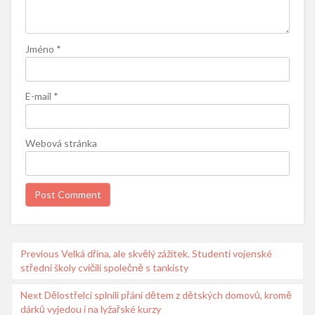
Jméno
*
E-mail
*
Webová stránka
Navigace
Previous
Previous
Velká dřina, ale skvělý zážitek. Studenti vojenské
střední školy cvičili společně s tankisty
post:
pro
příspěvek
Next
Next
Dělostřelci splnili přání dětem z dětských domovů, kromě
dárků vyjedou i na lyžařské kurzy
post: