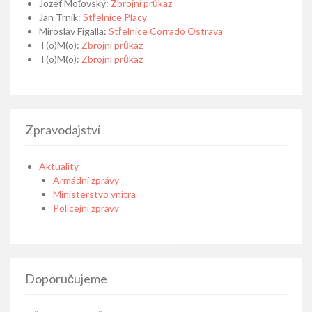
Jozef Moťovský
:
Zbrojní průkaz
Jan Trnik
:
Střelnice Placy
Miroslav Figalla
:
Střelnice Corrado Ostrava
T(o)M(o)
:
Zbrojní průkaz
T(o)M(o)
:
Zbrojní průkaz
Zpravodajství
Aktuality
Armádní zprávy
Ministerstvo vnitra
Policejní zprávy
Doporučujeme