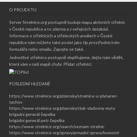
O PROJEKTU
Server Strelnice.org postupně buduje mapu aktivních střelnic
v České republice a to zdarma a z veřejných databází.
Informace o střelnicích a střeleckých areálech v České
republice nám můžete také poslat jako tip prostřednictvím
formuláře nebo emailu.
Zapojte se také
.
Jednotlivé střelnice postupně doplňujeme, dejte nám vědět,
která vám v naší mapě chybí.
Přidat střelnici
.
POSLEDNÍ HLEDANÉ
https://www strelnice org/plzensky/strelnice-u-plynaren-
tachov
https://www strelnice org/plzensky/club-sladovna-myto
brigadní generál čepelka
brigádní generál petr čepelka
https://www strelnice org/search/seznam-strelnic
https://www strelnice org/zpravy/armadni-zpravy/komorni-