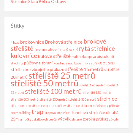
Střelnice Stará Bělá u Ostravy
Štítky
brokové
brokovnice
Broková střelnice
4 boxy
střeliště
krytá střelnice
firemní akce
flinta
Glock
kulovnice
kulové střeliště
pistole
malorážka
opava
pit
skeet
půjčovna zbraní
shooting
Roudnice nad Labem
skeep
SKET
střeliště 15 metrů
střelba bez zbrojního průkazu
střeliště
střeliště 25 metrů
20 metrů
střeliště 50 metrů
střeliště 65 metrů
střeliště
střeliště 100 metrů
75 metrů
střeliště 150 metrů
střelnice
střeliště 200 metrů
střeliště 300 metrů
střeliště 350 metrů
střelnice lero
střelnice praha spořilov
střelnice příbram
střelnice v příbrami
trap
Tunelová střelnice dlouhá
teambuilding
Trapová střelnice
výcvik
25m
zbrojní průkaz
vrhačky asfaltových terčů
zbraně
závody