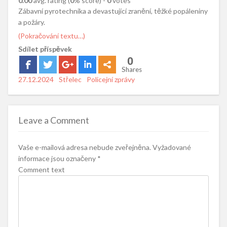
0.00
avg. rating (
0
% score) -
0
votes
Zábavní pyrotechnika a devastující zranění, těžké popáleniny
a požáry.
(Pokračování textu…)
Sdílet příspěvek
0
Shares
Posted
27.12.2024
Author
Střelec
Categories
Policejní zprávy
on
Leave a Comment
Vaše e-mailová adresa nebude zveřejněna.
Vyžadované
informace jsou označeny
*
Comment text