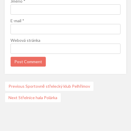
Jméno
*
E-mail
*
Webová stránka
Navigace
Previous
Previous
Sportovně střelecký klub Pelhřimov
post:
pro
Next
Next
Střelnice hala Polárka
příspěvek
post: