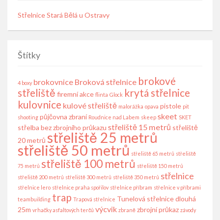
Střelnice Stará Bělá u Ostravy
Štítky
brokové
brokovnice
Broková střelnice
4 boxy
střeliště
krytá střelnice
firemní akce
flinta
Glock
kulovnice
kulové střeliště
pistole
malorážka
opava
pit
skeet
půjčovna zbraní
shooting
Roudnice nad Labem
skeep
SKET
střeliště 15 metrů
střelba bez zbrojního průkazu
střeliště
střeliště 25 metrů
20 metrů
střeliště 50 metrů
střeliště 65 metrů
střeliště
střeliště 100 metrů
75 metrů
střeliště 150 metrů
střelnice
střeliště 200 metrů
střeliště 300 metrů
střeliště 350 metrů
střelnice lero
střelnice praha spořilov
střelnice příbram
střelnice v příbrami
trap
Tunelová střelnice dlouhá
teambuilding
Trapová střelnice
výcvik
25m
zbrojní průkaz
vrhačky asfaltových terčů
zbraně
závody