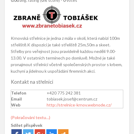
0.00
avg. rating (
0
% score) -
0
votes
Krnovská střelnice je jedna z mála v okolí, která nabízí 100m
střeliště.K dispozici je také střeliště 25m,50m a skeet.
Střelby pro veřejnost jsou pravidelně každou neděli 9.00-
13.00. V ostatních termínech po domluvě. Možné je také
pronajmout střelnici včetně společenských prostor s krbem,
kuchyní a jídelnou k uspořádání firemních akcí.
Kontakt na střelnici
Telefon
+420 775 242 381
Email
tobiasek.josef@centrum.cz
Web
http://strelnice-krnov.webnode.cz/
(Pokračování textu…)
Sdílet příspěvek