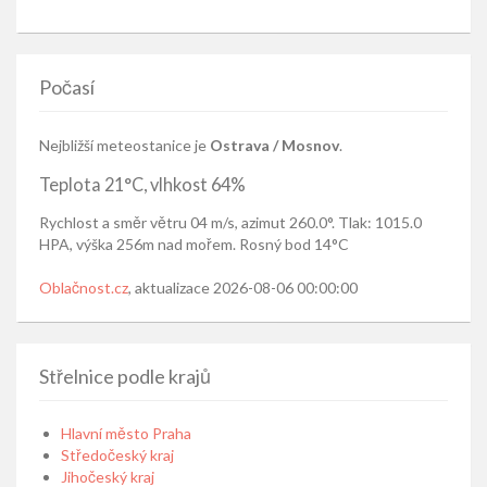
Počasí
Nejbližší meteostanice je
Ostrava / Mosnov
.
Teplota 21°C, vlhkost 64%
Rychlost a směr větru 04 m/s, azimut 260.0°. Tlak: 1015.0
HPA, výška 256m nad mořem. Rosný bod 14°C
Oblačnost.cz
, aktualizace 2026-08-06 00:00:00
Střelnice podle krajů
Hlavní město Praha
Středočeský kraj
Jihočeský kraj