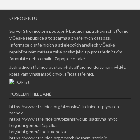
O PROJEKTU
Server Strelnice.org postupně buduje mapu aktivních střelnic
v České republice a to zdarma a z veřejných databází.
Informace o střelnicích a střeleckých areálech v České
republice nám můžete také poslat jako tip prostřednictvím
formuláře nebo emailu.
Zapojte se také
.
Jednotlivé střelnice postupně doplňujeme, dejte nám vědět,
která vám v naší mapě chybí.
Přidat střelnici
.
POSLEDNÍ HLEDANÉ
https://www strelnice org/plzensky/strelnice-u-plynaren-
tachov
https://www strelnice org/plzensky/club-sladovna-myto
brigadní generál čepelka
brigádní generál petr čepelka
https://www strelnice org/search/seznam-strelnic