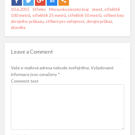
Posted
10.6.2015
Author
Střelec
Categories
Moravskoslezský kraj
Tags
skeet
,
střeliště
on
100 metrů
,
střeliště 25 metrů
,
střeliště 50 metrů
,
střílení bez
zbrojního průkazu
,
střílení pro veřejnost
,
zbrojní průkaz
,
zkoušky
Leave a Comment
Vaše e-mailová adresa nebude zveřejněna.
Vyžadované
informace jsou označeny
*
Comment text