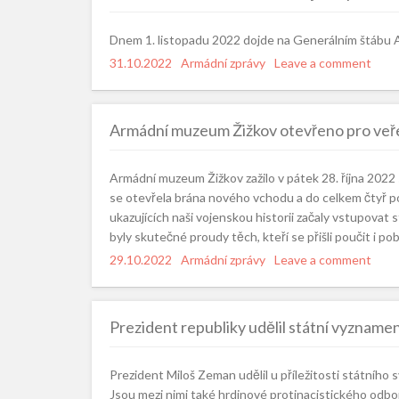
Dnem 1. listopadu 2022 dojde na Generálním štábu
Posted
31.10.2022
Categories
Armádní zprávy
Leave a comment
on
Armádní muzeum Žižkov otevřeno pro veře
Armádní muzeum Žižkov zažilo v pátek 28. října 2022
se otevřela brána nového vchodu a do celkem čtyř pod
ukazujících naši vojenskou historii začaly vstupovat s
byly skutečné proudy těch, kteří se přišli poučit i po
Posted
29.10.2022
Categories
Armádní zprávy
Leave a comment
on
Prezident republiky udělil státní vyzname
Prezident Miloš Zeman udělil u příležitosti státní
Jsou mezi nimi také hrdinové protinacistického odboje