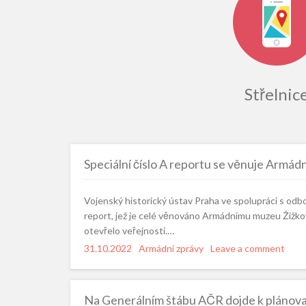
Střelnic
Speciální číslo A reportu se věnuje Armá
Vojenský historický ústav Praha ve spolupráci s odb
report, jež je celé věnováno Armádnímu muzeu Žižkov
otevřelo veřejnosti.…
Posted
31.10.2022
Categories
Armádní zprávy
Leave a comment
on
Na Generálním štábu AČR dojde k pláno