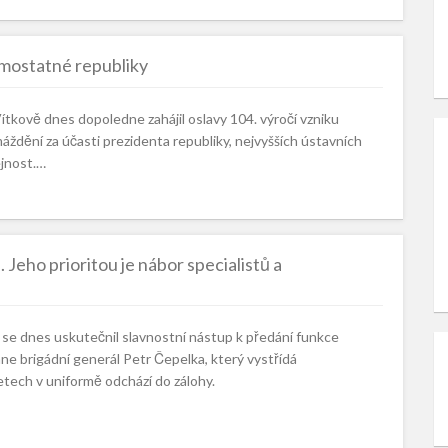
amostatné republiky
tkově dnes dopoledne zahájil oslavy 104. výročí vzniku
ění za účasti prezidenta republiky, nejvyšších ústavních
ejnost.…
Jeho prioritou je nábor specialistů a
 se dnes uskutečnil slavnostní nástup k předání funkce
ane brigádní generál Petr Čepelka, který vystřídá
etech v uniformě odchází do zálohy.