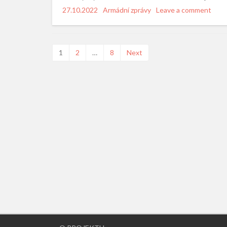
Posted
27.10.2022
Categories
Armádní zprávy
Leave a comment
on
Navigace
1
2
…
8
Next
pro
příspěvky