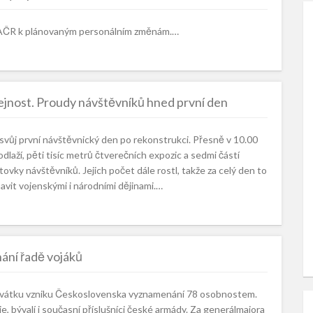
 AČR k plánovaným personálním změnám.…
jnost. Proudy návštěvníků hned první den
 svůj první návštěvnický den po rekonstrukci. Přesně v 10.00
laží, pěti tisíc metrů čtverečních expozic a sedmi částí
tovky návštěvníků. Jejich počet dále rostl, takže za celý den to
bavit vojenskými i národními dějinami.…
nání řadě vojáků
ho svátku vzniku Československa vyznamenání 78 osobnostem.
, bývalí i současní příslušníci české armády. Za generálmajora