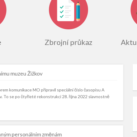
e
Zbrojní průkaz
Aktua
dnímu muzeu Žižkov
orem komunikace MO připravil speciální číslo časopisu A
. To se po čtyřleté rekonstrukci 28. října 2022 slavnostně
vaným personálním změnám