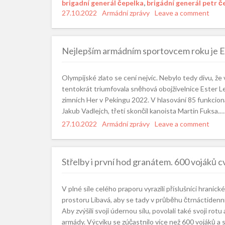
brigadní generál čepelka
,
brigádní generál petr č
Posted
27.10.2022
Categories
Armádní zprávy
Leave a comment
on
Nejlepším armádním sportovcem roku je Est
Olympijské zlato se cení nejvíc. Nebylo tedy divu, ž
tentokrát triumfovala sněhová obojživelnice Ester L
zimních Her v Pekingu 2022. V hlasování 85 funkcion
Jakub Vadlejch, třetí skončil kanoista Martin Fuksa.…
Posted
27.10.2022
Categories
Armádní zprávy
Leave a comment
on
Střelby i první hod granátem. 600 vojáků cv
V plné síle celého praporu vyrazili příslušníci hra
prostoru Libavá, aby se tady v průběhu čtrnáctidenní
Aby zvýšili svoji údernou sílu, povolali také svoji rotu
armády. Výcviku se zúčastnilo více než 600 vojáků a