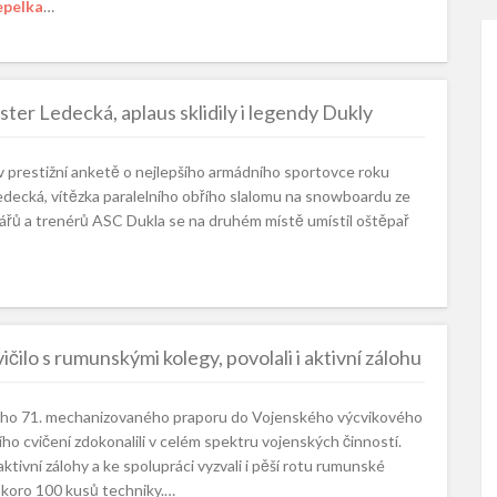
epelka
…
er Ledecká, aplaus sklidily i legendy Dukly
e v prestižní anketě o nejlepšího armádního sportovce roku
edecká, vítězka paralelního obřího slalomu na snowboardu ze
ářů a trenérů ASC Dukla se na druhém místě umístil oštěpař
ičilo s rumunskými kolegy, povolali i aktivní zálohu
nického 71. mechanizovaného praporu do Vojenského výcvikového
ho cvičení zdokonalili v celém spektru vojenských činností.
 aktivní zálohy a ke spolupráci vyzvali i pěší rotu rumunské
 skoro 100 kusů techniky.…