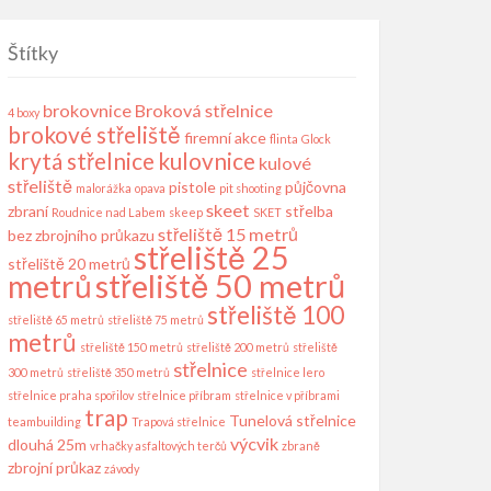
Štítky
brokovnice
Broková střelnice
4 boxy
brokové střeliště
firemní akce
flinta
Glock
krytá střelnice
kulovnice
kulové
střeliště
pistole
půjčovna
malorážka
opava
pit shooting
skeet
zbraní
střelba
Roudnice nad Labem
skeep
SKET
střeliště 15 metrů
bez zbrojního průkazu
střeliště 25
střeliště 20 metrů
střeliště 50 metrů
metrů
střeliště 100
střeliště 65 metrů
střeliště 75 metrů
metrů
střeliště 150 metrů
střeliště 200 metrů
střeliště
střelnice
300 metrů
střeliště 350 metrů
střelnice lero
střelnice praha spořilov
střelnice příbram
střelnice v příbrami
trap
Tunelová střelnice
teambuilding
Trapová střelnice
výcvik
dlouhá 25m
vrhačky asfaltových terčů
zbraně
zbrojní průkaz
závody