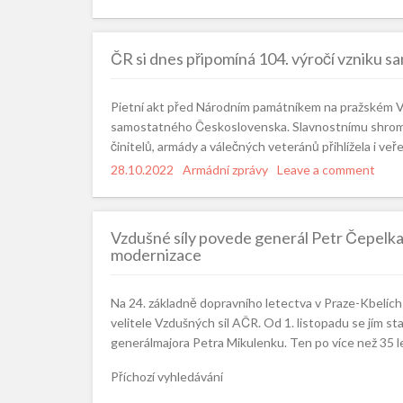
on
ČR si dnes připomíná 104. výročí vzniku s
Pietní akt před Národním památníkem na pražském Ví
samostatného Československa. Slavnostnímu shromážd
činitelů, armády a válečných veteránů přihlížela i veř
Posted
28.10.2022
Categories
Armádní zprávy
Leave a comment
on
Vzdušné síly povede generál Petr Čepelka. 
modernizace
Na 24. základně dopravního letectva v Praze-Kbelích
velitele Vzdušných sil AČR. Od 1. listopadu se jím st
generálmajora Petra Mikulenku. Ten po více než 35 l
Příchozí vyhledávání