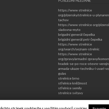
POSLEDNÍ HLEDANÉ
https://www strelnice
org/plzensky/strelnice-u-plynaren
tachov
https://www strelnice org/plzens
sladovna-myto
brigadní generál čepelka
brigádní generál petr čepelka
https://www strelnice
org/search/seznam-strelnic
https://www strelnice
org/zpravy/armadni-zpravy/komorn
hradek-se-po-roce-otevre-verejn
armada-ukaze-techniku-i-uvari-vo
gulas
strelnice brno
střelnice kněžmost
střelnice semily
strelnice svitavy
ěchto stránek souhlasíte s využitím souborů cookies.
Copyright © 2026 Directory Starter Theme - Powered by WordPress.
Rozumím