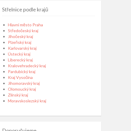
Střelnice podle krajů
Hlavní město Praha
Středočeský kraj
Jihočeský kraj
Plzeňský kraj
Karlovarský kraj
Ústecký kraj
Liberecký kraj
Kralovehradecký kraj
Pardubický kraj
Kraj Vysočina
Jihomoravský kraj
Olomoucký kraj
Zlínský kraj
Moravskoslezský kraj
Doporučujeme