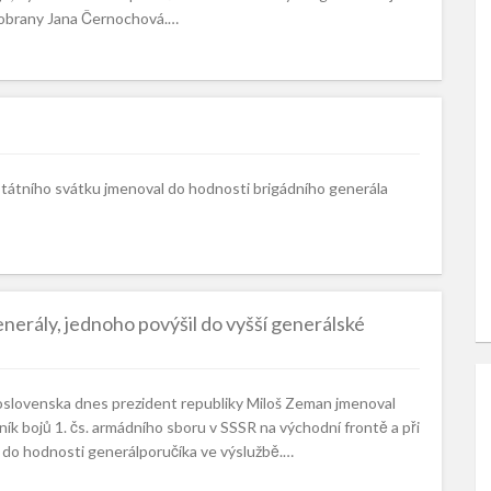
ě obrany Jana Černochová.…
 státního svátku jmenoval do hodnosti brigádního generála
enerály, jednoho povýšil do vyšší generálské
koslovenska dnes prezident republiky Miloš Zeman jmenoval
ík bojů 1. čs. armádního sboru v SSSR na východní frontě a při
 do hodnosti generálporučíka ve výslužbě.…