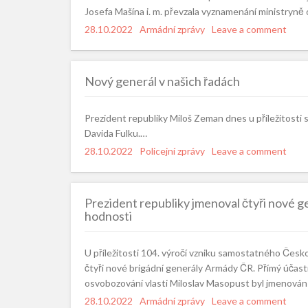
Josefa Mašína i. m. převzala vyznamenání ministryn
Posted
28.10.2022
Categories
Armádní zprávy
Leave a comment
on
Nový generál v našich řadách
Prezident republiky Miloš Zeman dnes u příležitosti
Davida Fulku.…
Posted
28.10.2022
Categories
Policejní zprávy
Leave a comment
on
Prezident republiky jmenoval čtyři nové g
hodnosti
U příležitosti 104. výročí vzniku samostatného Čes
čtyři nové brigádní generály Armády ČR. Přímý účastn
osvobozování vlasti Miloslav Masopust byl jmenován
Posted
28.10.2022
Categories
Armádní zprávy
Leave a comment