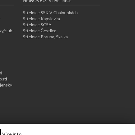
NEJNOVĚJŠÍ STŘELNICE
Střelnice SSK V Chaloupkách
-
Střelnice Kapslovka
Střelnice SCSA
ky/club-
Střelnice Čestlice
Střelnice Poruba, Skalka
i-
osti-
jensky-
Více info