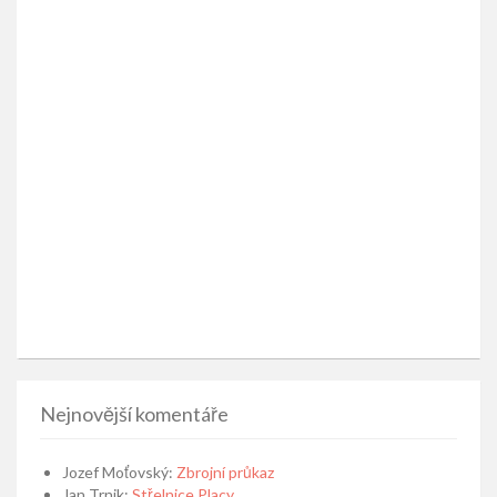
Nejnovější komentáře
Jozef Moťovský
:
Zbrojní průkaz
Jan Trnik
:
Střelnice Placy