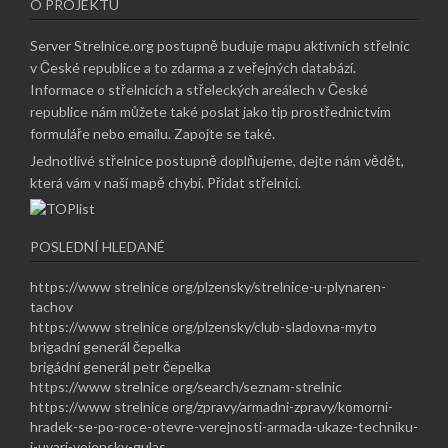
O PROJEKTU
Server Strelnice.org postupně buduje mapu aktivních střelnic
v České republice a to zdarma a z veřejných databází.
Informace o střelnicích a střeleckých areálech v České
republice nám můžete také poslat jako tip prostřednictvím
formuláře nebo emailu.
Zapojte se také
.
Jednotlivé střelnice postupně doplňujeme, dejte nám vědět,
která vám v naší mapě chybí.
Přidat střelnici
.
POSLEDNÍ HLEDANÉ
https://www strelnice org/plzensky/strelnice-u-plynaren-
tachov
https://www strelnice org/plzensky/club-sladovna-myto
brigadní generál čepelka
brigádní generál petr čepelka
https://www strelnice org/search/seznam-strelnic
https://www strelnice org/zpravy/armadni-zpravy/komorni-
hradek-se-po-roce-otevre-verejnosti-armada-ukaze-techniku-
i-uvari-vojensky-gulas