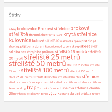
Štítky
brokové
brokovnice
Broková střelnice
4 boxy
střeliště
krytá střelnice
firemní akce
flinta
Glock
kulovnice
kulové střeliště
pistole
malorážka
opava
pit
skeet
půjčovna zbraní
shooting
Roudnice nad Labem
skeep
SKET
střeliště 15 metrů
střelba bez zbrojního průkazu
střeliště
střeliště 25 metrů
20 metrů
střeliště 50 metrů
střeliště 65 metrů
střeliště
střeliště 100 metrů
75 metrů
střeliště 150 metrů
střelnice
střeliště 200 metrů
střeliště 300 metrů
střeliště 350 metrů
střelnice lero
střelnice praha spořilov
střelnice příbram
střelnice v příbrami
trap
Tunelová střelnice dlouhá
teambuilding
Trapová střelnice
výcvik
25m
zbrojní průkaz
vrhačky asfaltových terčů
zbraně
závody