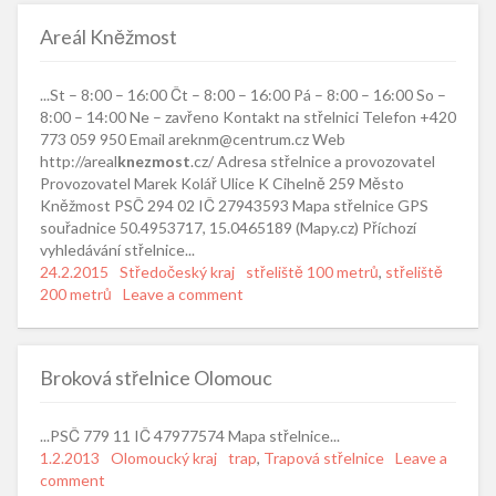
Areál Kněžmost
...St – 8:00 – 16:00 Čt – 8:00 – 16:00 Pá – 8:00 – 16:00 So –
8:00 – 14:00 Ne – zavřeno Kontakt na střelnici Telefon +420
773 059 950 Email areknm@centrum.cz Web
http://areal
knezmost
.cz/ Adresa střelnice a provozovatel
Provozovatel Marek Kolář Ulice K Cihelně 259 Město
Kněžmost PSČ 294 02 IČ 27943593 Mapa střelnice GPS
souřadnice 50.4953717, 15.0465189 (Mapy.cz) Příchozí
vyhledávání střelnice...
Posted
24.2.2015
Categories
Středočeský kraj
Tags
střeliště 100 metrů
,
střeliště
on
200 metrů
Leave a comment
Broková střelnice Olomouc
...PSČ 779 11 IČ 47977574 Mapa střelnice...
Posted
1.2.2013
Categories
Olomoucký kraj
Tags
trap
,
Trapová střelnice
Leave a
on
comment