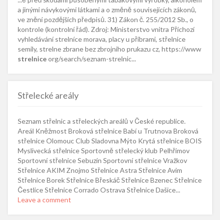
a jinými návykovými látkami a o změně souvisejících zákonů,
ve znění pozdějších předpisů. 31) Zákon č. 255/2012 Sb., o
kontrole (kontrolní řád). Zdroj: Ministerstvo vnitra Příchozí
vyhledávání strelníce morava, placy u příbrami, střelnice
semily, strelne zbrane bez zbrojniho prukazu cz, https://www
strelnice
org/search/seznam-strelnic...
Střelecké areály
Seznam střelnic a střeleckých areálů v České republice.
Areál Kněžmost Broková střelnice Babí u Trutnova Broková
střelnice Olomouc Club Sladovna Mýto Krytá střelnice BOIS
Myslivecká střelnice Sportovně střelecký klub Pelhřimov
Sportovní střelnice Sebuzín Sportovní střelnice Vražkov
Střelnice AKIM Znojmo Střelnice Astra Střelnice Avim
Střelnice Borek Střelnice Břeskáč Střelnice Bzenec Střelnice
Čestlice Střelnice Corrado Ostrava Střelnice Dašice...
Leave a comment