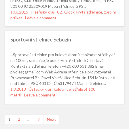
LEIKO, s.r.o. Ulice Náměstí Emila Škody 1 Město Plzeň PSČ
301 00 IČ 25209019 Mapa střelnice GPS...
Posted
10.6.2015
Categories
Plzeňský kraj
Tags
CZ
,
Glock
,
krytá střelnice
,
zbrojní
on
průkaz
Leave a comment
Sportovní střelnice Sebuzín
...Sportovní střelnice pro kulové zbraně, možnost střelby až
na 100 m., střelnice je polokrytá, 9 střeleckých stavů.
Kontakt na střelnici Telefon +420 603 531 082 Email
p.voles@gmail.com Web Adresa střelnice a provozovatel
Provozovatel Bc. Pavel Voleš Ulice Sebuzin 154 Město Ústí
nad Labem PSČ 403 02 IČ 63179474 Mapa střelnice...
Posted
1.3.2013
Categories
Ústecký kraj
Tags
kulovnice
,
střeliště 100
on
metrů
Leave a comment
Navigace
1
2
…
7
Next
pro