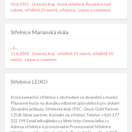
Posted
10.6.2015
Categories
Ústecký kraj
Tags
krytá střelnice
,
Roudnice nad
on
Labem
,
střeliště 25 metrů
,
střelnice
Leave a comment
Střelnice Mariánská skála
...)...
Posted
11.6.2014
Categories
Ústecký kraj
Tags
střeliště 25 metrů
,
střeliště 50
on
metrů
Leave a comment
Střelnice LEIKO
Krytá komerční střelnice s obchodem se zbraněmi a municí.
Přípravné kurzy na zkoušku odborné způsobilosti pro získání
Zbrojního průkazu. Střelecký klub IPSC. Glock Gold Partner.
CZUB Silver partner. Kontakt na střelnici Telefon +420 377
222 199 Email leiko@leiko.cz Web http://www.leiko.cz
Adresa střelnice a provozovatel Provozovatel Střelnice