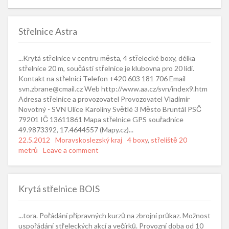
Střelnice Astra
...Krytá střelnice v centru města, 4 střelecké boxy, délka
střelnice 20 m, součástí střelnice je klubovna pro 20 lidí.
Kontakt na střelnici Telefon +420 603 181 706 Email
svn.zbrane@cmail.cz Web http://www.aa.cz/svn/index9.htm
Adresa střelnice a provozovatel Provozovatel Vladimír
Novotný - SVN Ulice Karolíny Světlé 3 Město Bruntál PSČ
79201 IČ 13611861 Mapa střelnice GPS souřadnice
49.9873392, 17.4644557 (Mapy.cz)...
Posted
22.5.2012
Categories
Moravskoslezský kraj
Tags
4 boxy
,
střeliště 20
on
metrů
Leave a comment
Krytá střelnice BOIS
...tora. Pořádání přípravných kurzů na zbrojní průkaz. Možnost
uspořádání střeleckých akcí a večírků. Provozní doba od 10