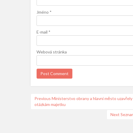
Jméno
*
E-mail
*
Webová stránka
Navigace
Previous
Previous
Ministerstvo obrany a hlavní město uzavře
otázkám majetku
post:
pro
příspěvek
Next
Next
Seznam
post: