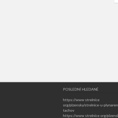
POSLEDNÍ HLEDANÉ
https://www strelnice
org/plzensky/strelnice-u-plynaren
tachov
https://www strelnice org/plzens