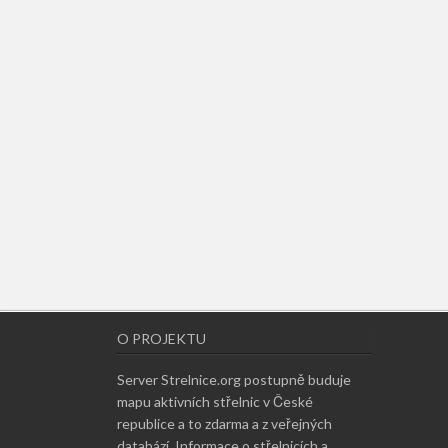
O PROJEKTU
Server Strelnice.org postupně buduje
mapu aktivních střelnic v České
republice a to zdarma a z veřejných
databází. Informace o střelnicích a