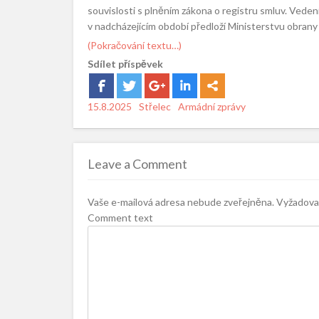
souvislosti s plněním zákona o registru smluv. Vede
v nadcházejícím období předloží Ministerstvu obrany
(Pokračování textu…)
Sdílet příspěvek
Posted
15.8.2025
Author
Střelec
Categories
Armádní zprávy
on
Leave a Comment
Vaše e-mailová adresa nebude zveřejněna.
Vyžadovan
Comment text