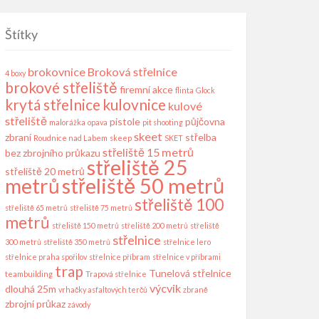
Štítky
brokovnice
Broková střelnice
4 boxy
brokové střeliště
firemní akce
flinta
Glock
krytá střelnice
kulovnice
kulové
střeliště
pistole
půjčovna
malorážka
opava
pit shooting
skeet
zbraní
střelba
Roudnice nad Labem
skeep
SKET
střeliště 15 metrů
bez zbrojního průkazu
střeliště 25
střeliště 20 metrů
střeliště 50 metrů
metrů
střeliště 100
střeliště 65 metrů
střeliště 75 metrů
metrů
střeliště 150 metrů
střeliště 200 metrů
střeliště
střelnice
300 metrů
střeliště 350 metrů
střelnice lero
střelnice praha spořilov
střelnice příbram
střelnice v příbrami
trap
Tunelová střelnice
teambuilding
Trapová střelnice
výcvik
dlouhá 25m
vrhačky asfaltových terčů
zbraně
zbrojní průkaz
závody