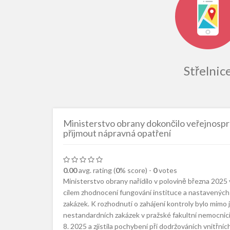
Střelnic
Ministerstvo obrany dokončilo veřejnospr
přijmout nápravná opatření
0.00
avg. rating (
0
% score) -
0
votes
Ministerstvo obrany nařídilo v polovině března 2025
cílem zhodnocení fungování instituce a nastavených 
zakázek. K rozhodnutí o zahájení kontroly bylo mimo 
nestandardních zakázek v pražské fakultní nemocnic
8. 2025 a zjistila pochybení při dodržováních vnitřní