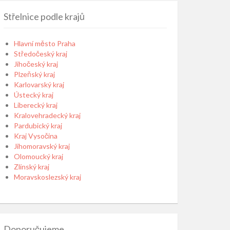
Střelnice podle krajů
Hlavní město Praha
Středočeský kraj
Jihočeský kraj
Plzeňský kraj
Karlovarský kraj
Ústecký kraj
Liberecký kraj
Kralovehradecký kraj
Pardubický kraj
Kraj Vysočina
Jihomoravský kraj
Olomoucký kraj
Zlínský kraj
Moravskoslezský kraj
Doporučujeme