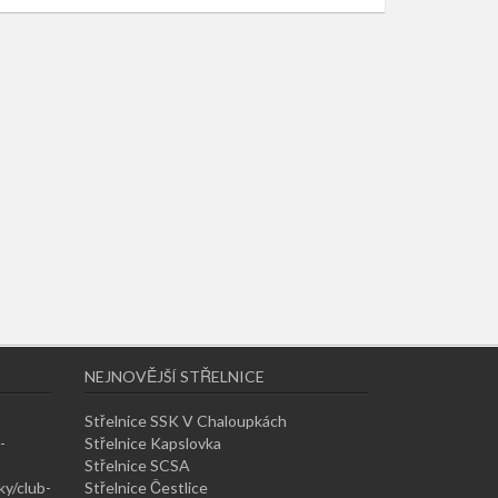
NEJNOVĚJŠÍ STŘELNICE
Střelnice SSK V Chaloupkách
-
Střelnice Kapslovka
Střelnice SCSA
ky/club-
Střelnice Čestlice