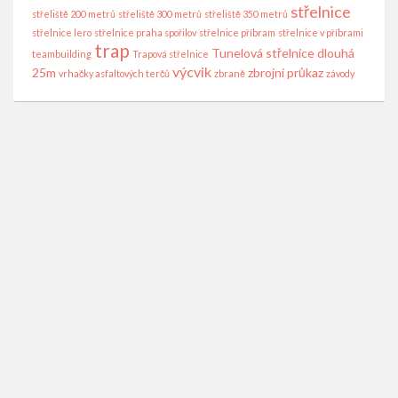
střelnice
střeliště 200 metrů
střeliště 300 metrů
střeliště 350 metrů
střelnice lero
střelnice praha spořilov
střelnice příbram
střelnice v příbrami
trap
Tunelová střelnice dlouhá
teambuilding
Trapová střelnice
výcvik
25m
zbrojní průkaz
vrhačky asfaltových terčů
zbraně
závody