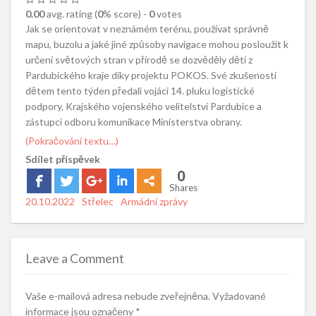
0.00
avg. rating (
0
% score) -
0
votes
Jak se orientovat v neznámém terénu, používat správně
mapu, buzolu a jaké jiné způsoby navigace mohou posloužit k
určení světových stran v přírodě se dozvěděly děti z
Pardubického kraje díky projektu POKOS. Své zkušenosti
dětem tento týden předali vojáci 14. pluku logistické
podpory, Krajského vojenského velitelství Pardubice a
zástupci odboru komunikace Ministerstva obrany.
(Pokračování textu…)
Sdílet příspěvek
0
Shares
Posted
20.10.2022
Author
Střelec
Categories
Armádní zprávy
on
Leave a Comment
Vaše e-mailová adresa nebude zveřejněna.
Vyžadované
informace jsou označeny
*