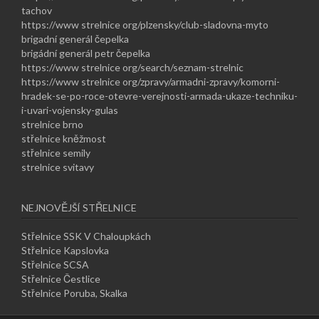
tachov
https://www strelnice org/plzensky/club-sladovna-myto
brigadní generál čepelka
brigádní generál petr čepelka
https://www strelnice org/search/seznam-strelnic
https://www strelnice org/zpravy/armadni-zpravy/komorni-
hradek-se-po-roce-otevre-verejnosti-armada-ukaze-techniku-
i-uvari-vojensky-gulas
strelnice brno
střelnice kněžmost
střelnice semily
strelnice svitavy
NEJNOVĚJŠÍ STŘELNICE
Střelnice SSK V Chaloupkách
Střelnice Kapslovka
Střelnice SCSA
Střelnice Čestlice
Střelnice Poruba, Skalka