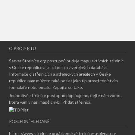
O PROJEKTU
Server Strelnice.org postupně buduje mapu aktivních střelnic
v České republice a to zdarma a z veřejných databází.
Informace o střelnicích a střeleckých areálech v České
republice nám můžete také poslat jako tip prostřednictvím
formuláře nebo emailu.
Zapojte se také
.
Jednotlivé střelnice postupně doplňujeme, dejte nám vědět,
která vám v naší mapě chybí.
Přidat střelnici
.
POSLEDNÍ HLEDANÉ
https://www strelnice org/plzensky/strelnice-u-plynaren-