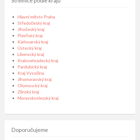
Střelnice podle krajů
Hlavní město Praha
Středočeský kraj
Jihočeský kraj
Plzeňský kraj
Karlovarský kraj
Ústecký kraj
Liberecký kraj
Kralovehradecký kraj
Pardubický kraj
Kraj Vysočina
Jihomoravský kraj
Olomoucký kraj
Zlínský kraj
Moravskoslezský kraj
Doporučujeme