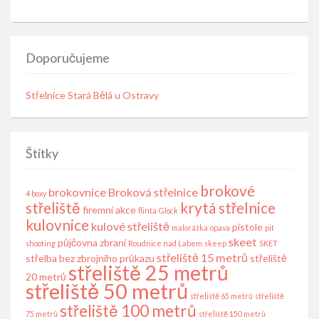
Doporučujeme
Střelnice Stará Bělá u Ostravy
Štítky
brokové
brokovnice
Broková střelnice
4 boxy
střeliště
krytá střelnice
firemní akce
flinta
Glock
kulovnice
kulové střeliště
pistole
malorážka
opava
pit
skeet
půjčovna zbraní
shooting
Roudnice nad Labem
skeep
SKET
střeliště 15 metrů
střelba bez zbrojního průkazu
střeliště
střeliště 25 metrů
20 metrů
střeliště 50 metrů
střeliště 65 metrů
střeliště
střeliště 100 metrů
75 metrů
střeliště 150 metrů