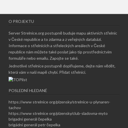
O PROJEKTU
Server Strelnice.org postupně buduje mapu aktivních střelnic
v České republice a to zdarma a z veřejných databází.
Informace o střelnicích a střeleckých areálech v České
republice nám můžete také poslat jako tip prostřednictvím
formuláře nebo emailu.
Zapojte se také
.
Jednotlivé střelnice postupně doplňujeme, dejte nám vědět,
která vám v naší mapě chybí.
Přidat střelnici
.
POSLEDNÍ HLEDANÉ
https://www strelnice org/plzensky/strelnice-u-plynaren-
tachov
https://www strelnice org/plzensky/club-sladovna-myto
brigadní generál čepelka
brigádní generál petr čepelka