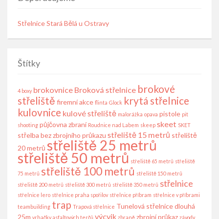
Střelnice Stará Bělá u Ostravy
Štítky
brokové
brokovnice
Broková střelnice
4 boxy
střeliště
krytá střelnice
firemní akce
flinta
Glock
kulovnice
kulové střeliště
pistole
malorážka
opava
pit
skeet
půjčovna zbraní
shooting
Roudnice nad Labem
skeep
SKET
střeliště 15 metrů
střelba bez zbrojního průkazu
střeliště
střeliště 25 metrů
20 metrů
střeliště 50 metrů
střeliště 65 metrů
střeliště
střeliště 100 metrů
75 metrů
střeliště 150 metrů
střelnice
střeliště 200 metrů
střeliště 300 metrů
střeliště 350 metrů
střelnice lero
střelnice praha spořilov
střelnice příbram
střelnice v příbrami
trap
Tunelová střelnice dlouhá
teambuilding
Trapová střelnice
výcvik
25m
zbrojní průkaz
vrhačky asfaltových terčů
zbraně
závody