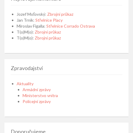
Jozef Moťovský
:
Zbrojní průkaz
Jan Trnik
:
Střelnice Placy
Miroslav Figalla
:
Střelnice Corrado Ostrava
T(o)M(o)
:
Zbrojní průkaz
T(o)M(o)
:
Zbrojní průkaz
Zpravodajství
Aktuality
Armádní zprávy
Ministerstvo vnitra
Policejní zprávy
Doporučujeme