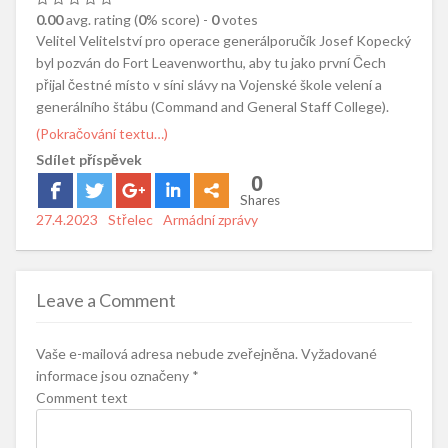
0.00
avg. rating (
0
% score) -
0
votes
Velitel Velitelství pro operace generálporučík Josef Kopecký
byl pozván do Fort Leavenworthu, aby tu jako první Čech
přijal čestné místo v síni slávy na Vojenské škole velení a
generálního štábu (Command and General Staff College).
(Pokračování textu…)
Sdílet příspěvek
0
Shares
Posted
27.4.2023
Author
Střelec
Categories
Armádní zprávy
on
Leave a Comment
Vaše e-mailová adresa nebude zveřejněna.
Vyžadované
informace jsou označeny
*
Comment text