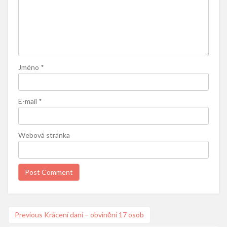
Jméno
*
E-mail
*
Webová stránka
Navigace
Previous
Previous
Krácení daní – obvinění 17 osob
post: