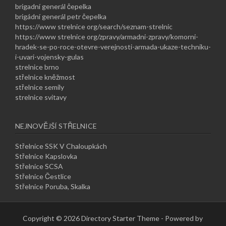
brigadní generál čepelka
brigádní generál petr čepelka
https://www strelnice org/search/seznam-strelnic
https://www strelnice org/zpravy/armadni-zpravy/komorni-
hradek-se-po-roce-otevre-verejnosti-armada-ukaze-techniku-
i-uvari-vojensky-gulas
strelnice brno
střelnice kněžmost
střelnice semily
strelnice svitavy
NEJNOVĚJŠÍ STŘELNICE
Střelnice SSK V Chaloupkách
Střelnice Kapslovka
Střelnice SCSA
Střelnice Čestlice
Střelnice Poruba, Skalka
Copyright © 2026 Directory Starter Theme - Powered by