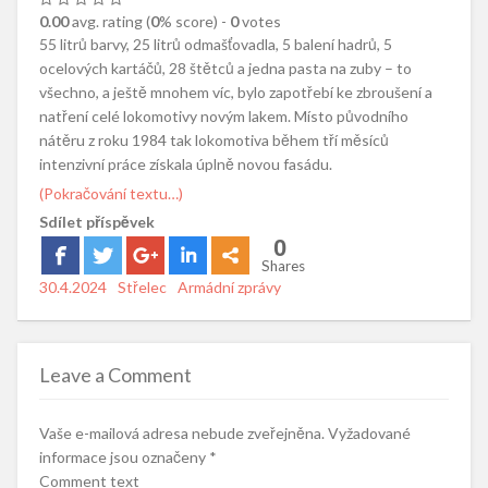
0.00
avg. rating (
0
% score) -
0
votes
55 litrů barvy, 25 litrů odmašťovadla, 5 balení hadrů, 5
ocelových kartáčů, 28 štětců a jedna pasta na zuby – to
všechno, a ještě mnohem víc, bylo zapotřebí ke zbroušení a
natření celé lokomotivy novým lakem. Místo původního
nátěru z roku 1984 tak lokomotiva během tří měsíců
intenzivní práce získala úplně novou fasádu.
(Pokračování textu…)
Sdílet příspěvek
0
Shares
Posted
30.4.2024
Author
Střelec
Categories
Armádní zprávy
on
Leave a Comment
Vaše e-mailová adresa nebude zveřejněna.
Vyžadované
informace jsou označeny
*
Comment text