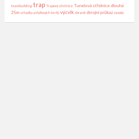
trap
Tunelová střelnice dlouhá
teambuilding
Trapová střelnice
výcvik
25m
zbrojní průkaz
vrhačky asfaltových terčů
zbraně
závody