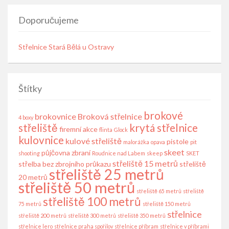
Doporučujeme
Střelnice Stará Bělá u Ostravy
Štítky
brokové
brokovnice
Broková střelnice
4 boxy
střeliště
krytá střelnice
firemní akce
flinta
Glock
kulovnice
kulové střeliště
pistole
malorážka
opava
pit
skeet
půjčovna zbraní
shooting
Roudnice nad Labem
skeep
SKET
střeliště 15 metrů
střelba bez zbrojního průkazu
střeliště
střeliště 25 metrů
20 metrů
střeliště 50 metrů
střeliště 65 metrů
střeliště
střeliště 100 metrů
75 metrů
střeliště 150 metrů
střelnice
střeliště 200 metrů
střeliště 300 metrů
střeliště 350 metrů
střelnice lero
střelnice praha spořilov
střelnice příbram
střelnice v příbrami