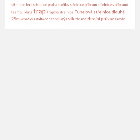
střelnice lero
střelnice praha spořilov
střelnice příbram
střelnice v příbrami
trap
Tunelová střelnice dlouhá
teambuilding
Trapová střelnice
výcvik
25m
zbrojní průkaz
vrhačky asfaltových terčů
zbraně
závody