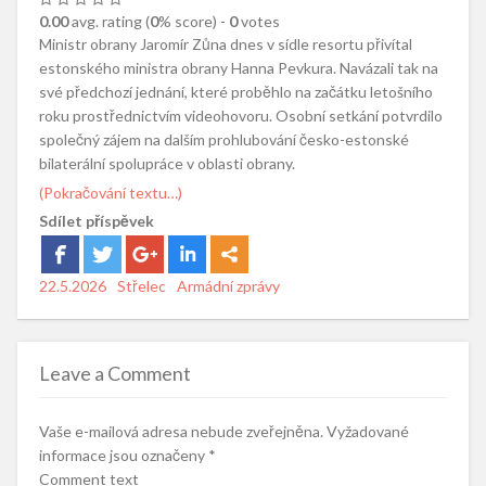
0.00
avg. rating (
0
% score) -
0
votes
Ministr obrany Jaromír Zůna dnes v sídle resortu přivítal
estonského ministra obrany Hanna Pevkura. Navázali tak na
své předchozí jednání, které proběhlo na začátku letošního
roku prostřednictvím videohovoru. Osobní setkání potvrdilo
společný zájem na dalším prohlubování česko-estonské
bilaterální spolupráce v oblasti obrany.
(Pokračování textu…)
Sdílet příspěvek
Posted
22.5.2026
Author
Střelec
Categories
Armádní zprávy
on
Leave a Comment
Vaše e-mailová adresa nebude zveřejněna.
Vyžadované
informace jsou označeny
*
Comment text