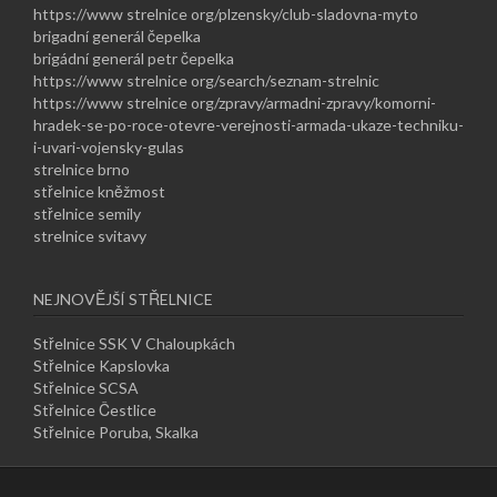
https://www strelnice org/plzensky/club-sladovna-myto
brigadní generál čepelka
brigádní generál petr čepelka
https://www strelnice org/search/seznam-strelnic
https://www strelnice org/zpravy/armadni-zpravy/komorni-
hradek-se-po-roce-otevre-verejnosti-armada-ukaze-techniku-
i-uvari-vojensky-gulas
strelnice brno
střelnice kněžmost
střelnice semily
strelnice svitavy
NEJNOVĚJŠÍ STŘELNICE
Střelnice SSK V Chaloupkách
Střelnice Kapslovka
Střelnice SCSA
Střelnice Čestlice
Střelnice Poruba, Skalka