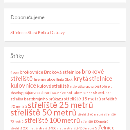
Doporučujeme
Střelnice Stará Bělá u Ostravy
Štítky
brokové
brokovnice
Broková střelnice
4 boxy
střeliště
krytá střelnice
firemní akce
flinta
Glock
kulovnice
kulové střeliště
pistole
malorážka
opava
pit
skeet
půjčovna zbraní
shooting
Roudnice nad Labem
skeep
SKET
střeliště 15 metrů
střelba bez zbrojního průkazu
střeliště
střeliště 25 metrů
20 metrů
střeliště 50 metrů
střeliště 65 metrů
střeliště
střeliště 100 metrů
75 metrů
střeliště 150 metrů
střelnice
střeliště 200 metrů
střeliště 300 metrů
střeliště 350 metrů