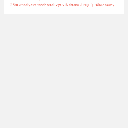
výcvik
25m
zbrojní průkaz
vrhačky asfaltových terčů
zbraně
závody