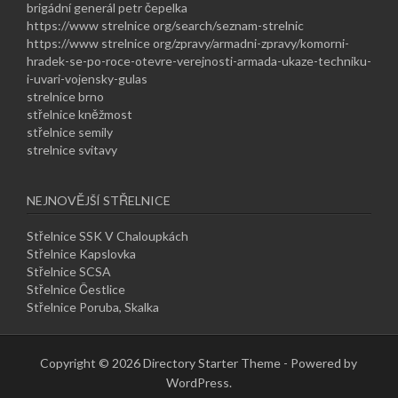
brigádní generál petr čepelka
https://www strelnice org/search/seznam-strelnic
https://www strelnice org/zpravy/armadni-zpravy/komorni-
hradek-se-po-roce-otevre-verejnosti-armada-ukaze-techniku-
i-uvari-vojensky-gulas
strelnice brno
střelnice kněžmost
střelnice semily
strelnice svitavy
NEJNOVĚJŠÍ STŘELNICE
Střelnice SSK V Chaloupkách
Střelnice Kapslovka
Střelnice SCSA
Střelnice Čestlice
Střelnice Poruba, Skalka
Copyright © 2026 Directory Starter Theme - Powered by
WordPress.