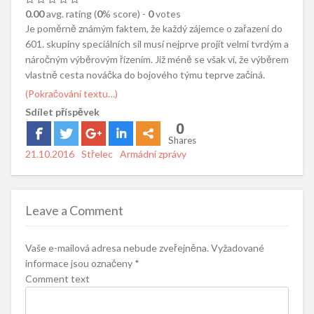
0.00
avg. rating (
0
% score) -
0
votes
Je poměrně známým faktem, že každý zájemce o zařazení do
601. skupiny speciálních sil musí nejprve projít velmi tvrdým a
náročným výběrovým řízením. Již méně se však ví, že výběrem
vlastně cesta nováčka do bojového týmu teprve začíná.
(Pokračování textu…)
Sdílet příspěvek
0
Shares
Posted
21.10.2016
Author
Střelec
Categories
Armádní zprávy
on
Leave a Comment
Vaše e-mailová adresa nebude zveřejněna.
Vyžadované
informace jsou označeny
*
Comment text