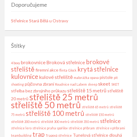
Doporučujeme
Střelnice Stará Bělá u Ostravy
Štítky
brokové
brokovnice
Broková střelnice
4 boxy
střeliště
krytá střelnice
firemní akce
flinta
Glock
kulovnice
kulové střeliště
pistole
malorážka
opava
pit
skeet
půjčovna zbraní
shooting
Roudnice nad Labem
skeep
SKET
střeliště 15 metrů
střelba bez zbrojního průkazu
střeliště
střeliště 25 metrů
20 metrů
střeliště 50 metrů
střeliště 65 metrů
střeliště
střeliště 100 metrů
75 metrů
střeliště 150 metrů
střelnice
střeliště 200 metrů
střeliště 300 metrů
střeliště 350 metrů
střelnice lero
střelnice praha spořilov
střelnice příbram
střelnice v příbrami
trap
Tunelová střelnice dlouhá
teambuilding
Trapová střelnice