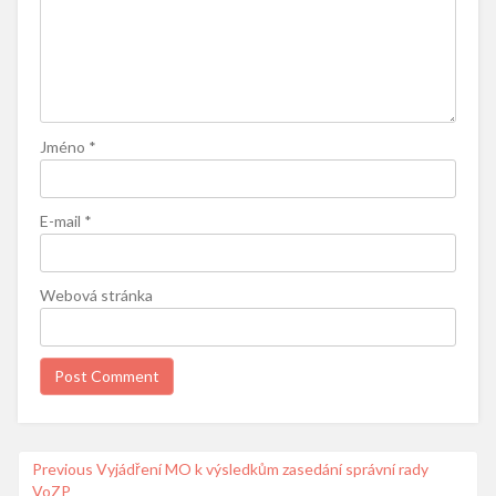
Jméno
*
E-mail
*
Webová stránka
Navigace
Previous
Previous
Vyjádření MO k výsledkům zasedání správní rady
VoZP
post: