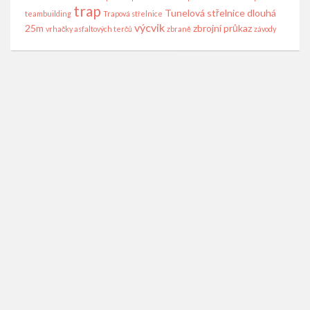
trap
Tunelová střelnice dlouhá
teambuilding
Trapová střelnice
výcvik
25m
zbrojní průkaz
vrhačky asfaltových terčů
zbraně
závody