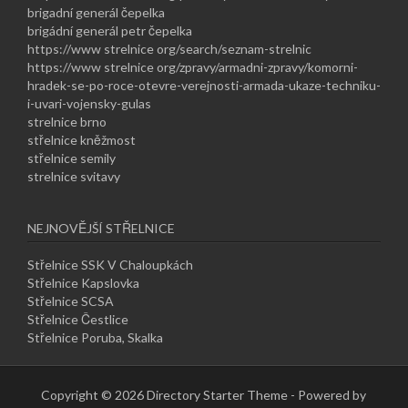
brigadní generál čepelka
brigádní generál petr čepelka
https://www strelnice org/search/seznam-strelnic
https://www strelnice org/zpravy/armadni-zpravy/komorni-
hradek-se-po-roce-otevre-verejnosti-armada-ukaze-techniku-
i-uvari-vojensky-gulas
strelnice brno
střelnice kněžmost
střelnice semily
strelnice svitavy
NEJNOVĚJŠÍ STŘELNICE
Střelnice SSK V Chaloupkách
Střelnice Kapslovka
Střelnice SCSA
Střelnice Čestlice
Střelnice Poruba, Skalka
Copyright © 2026 Directory Starter Theme - Powered by