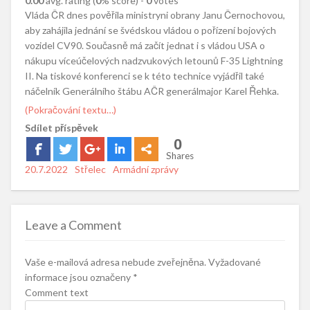
0.00
avg. rating (
0
% score) -
0
votes
Vláda ČR dnes pověřila ministryni obrany Janu Černochovou,
aby zahájila jednání se švédskou vládou o pořízení bojových
vozidel CV90. Současně má začít jednat i s vládou USA o
nákupu víceúčelových nadzvukových letounů F-35 Lightning
II. Na tiskové konferenci se k této technice vyjádřil také
náčelník Generálního štábu AČR generálmajor Karel Řehka.
(Pokračování textu…)
Sdílet příspěvek
0
Shares
Posted
20.7.2022
Author
Střelec
Categories
Armádní zprávy
on
Leave a Comment
Vaše e-mailová adresa nebude zveřejněna.
Vyžadované
informace jsou označeny
*
Comment text