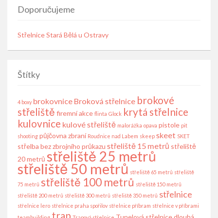
Doporučujeme
Střelnice Stará Bělá u Ostravy
Štítky
brokové
brokovnice
Broková střelnice
4 boxy
střeliště
krytá střelnice
firemní akce
flinta
Glock
kulovnice
kulové střeliště
pistole
malorážka
opava
pit
skeet
půjčovna zbraní
shooting
Roudnice nad Labem
skeep
SKET
střeliště 15 metrů
střelba bez zbrojního průkazu
střeliště
střeliště 25 metrů
20 metrů
střeliště 50 metrů
střeliště 65 metrů
střeliště
střeliště 100 metrů
75 metrů
střeliště 150 metrů
střelnice
střeliště 200 metrů
střeliště 300 metrů
střeliště 350 metrů
střelnice lero
střelnice praha spořilov
střelnice příbram
střelnice v příbrami
trap
Tunelová střelnice dlouhá
teambuilding
Trapová střelnice