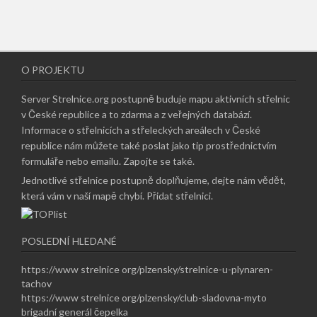
O PROJEKTU
Server Strelnice.org postupně buduje mapu aktivních střelnic
v České republice a to zdarma a z veřejných databází.
Informace o střelnicích a střeleckých areálech v České
republice nám můžete také poslat jako tip prostřednictvím
formuláře nebo emailu.
Zapojte se také
.
Jednotlivé střelnice postupně doplňujeme, dejte nám vědět,
která vám v naší mapě chybí.
Přidat střelnici
.
POSLEDNÍ HLEDANÉ
https://www strelnice org/plzensky/strelnice-u-plynaren-
tachov
https://www strelnice org/plzensky/club-sladovna-myto
brigadní generál čepelka