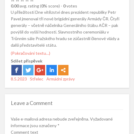
0.00
avg. rating (
0
% score) -
0
votes
U příležitosti Dne vítězství dnes prezident republiky Petr
Pavel jmenoval tři nové brigádní generály Armády ČR. Čtyři
generály – včetně náčelníka Generálního štábu AČR – pak
povýšil do vyšší hodnosti. Slavnostního ceremoniálu v
Trůnním sále Pražského hradu se zúčastnili členové vlády a
další představitelé státu.
(Pokračování textu…)
Sdílet příspěvek
Posted
8.5.2023
Author
Střelec
Categories
Armádní zprávy
on
Leave a Comment
Vaše e-mailová adresa nebude zveřejněna.
Vyžadované
informace jsou označeny
*
Comment text