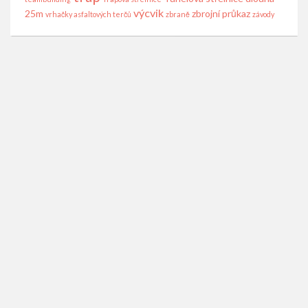
výcvik
25m
zbrojní průkaz
vrhačky asfaltových terčů
zbraně
závody