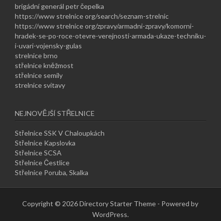
brigádní generál petr čepelka
https://www strelnice org/search/seznam-strelnic
https://www strelnice org/zpravy/armadni-zpravy/komorni-
hradek-se-po-roce-otevre-verejnosti-armada-ukaze-techniku-
i-uvari-vojensky-gulas
strelnice brno
střelnice kněžmost
střelnice semily
strelnice svitavy
NEJNOVĚJŠÍ STŘELNICE
Střelnice SSK V Chaloupkách
Střelnice Kapslovka
Střelnice SCSA
Střelnice Čestlice
Střelnice Poruba, Skalka
Copyright © 2026 Directory Starter Theme - Powered by
WordPress.