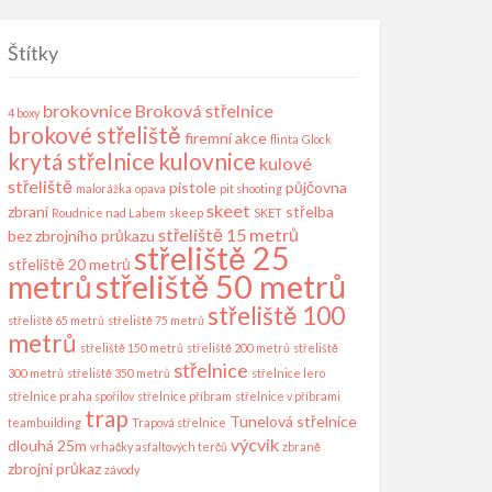
Štítky
brokovnice
Broková střelnice
4 boxy
brokové střeliště
firemní akce
flinta
Glock
krytá střelnice
kulovnice
kulové
střeliště
pistole
půjčovna
malorážka
opava
pit shooting
skeet
zbraní
střelba
Roudnice nad Labem
skeep
SKET
střeliště 15 metrů
bez zbrojního průkazu
střeliště 25
střeliště 20 metrů
střeliště 50 metrů
metrů
střeliště 100
střeliště 65 metrů
střeliště 75 metrů
metrů
střeliště 150 metrů
střeliště 200 metrů
střeliště
střelnice
300 metrů
střeliště 350 metrů
střelnice lero
střelnice praha spořilov
střelnice příbram
střelnice v příbrami
trap
Tunelová střelnice
teambuilding
Trapová střelnice
výcvik
dlouhá 25m
vrhačky asfaltových terčů
zbraně
zbrojní průkaz
závody