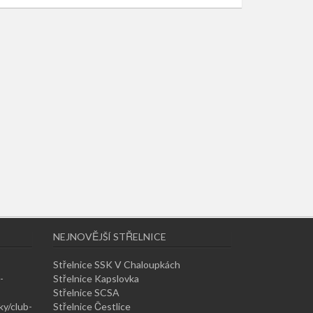
NEJNOVĚJŠÍ STŘELNICE
Střelnice SSK V Chaloupkách
-
Střelnice Kapslovka
Střelnice SCSA
ky/club-
Střelnice Čestlice