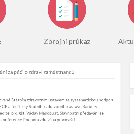
e
Zbrojní průkaz
Aktua
ění za péči o zdraví zaměstnanců
dělované Státním zdravotním ústavem za systematickou podporu
y ČR a ředitelky Státního zdravotního ústavu Barbory
itel plk. gšt. Václav Masopust. Slavnostní předávání se
u konference Podpora zdraví na pracovišti.