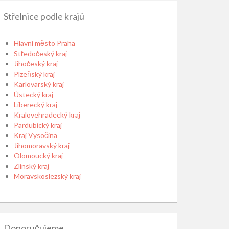
Střelnice podle krajů
Hlavní město Praha
Středočeský kraj
Jihočeský kraj
Plzeňský kraj
Karlovarský kraj
Ústecký kraj
Liberecký kraj
Kralovehradecký kraj
Pardubický kraj
Kraj Vysočina
Jihomoravský kraj
Olomoucký kraj
Zlínský kraj
Moravskoslezský kraj
Doporučujeme