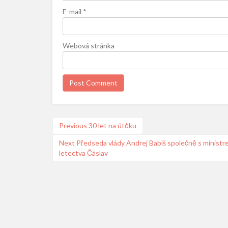
E-mail
*
Webová stránka
Navigace
Previous
Previous
30 let na útěku
post:
pro
Next
Next
Předseda vlády Andrej Babiš společně s ministr
příspěvek
letectva Čáslav
post: