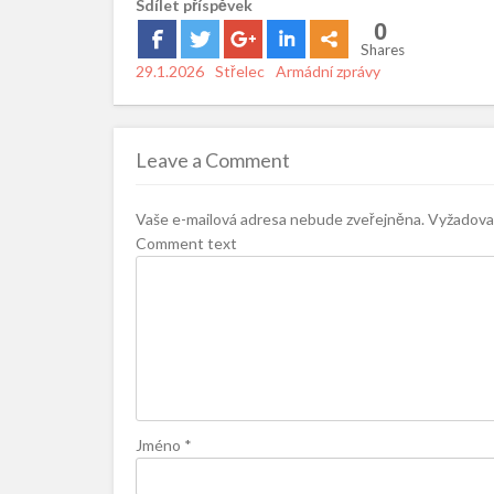
Sdílet příspěvek
0
Shares
Posted
29.1.2026
Author
Střelec
Categories
Armádní zprávy
on
Leave a Comment
Vaše e-mailová adresa nebude zveřejněna.
Vyžadovan
Comment text
Jméno
*