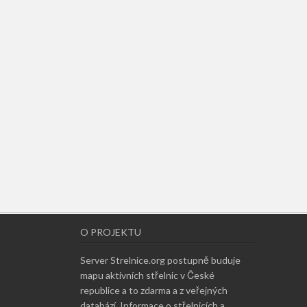
O PROJEKTU
Server Strelnice.org postupně buduje
mapu aktivních střelnic v České
republice a to zdarma a z veřejných
databází. Informace o střelnicích a