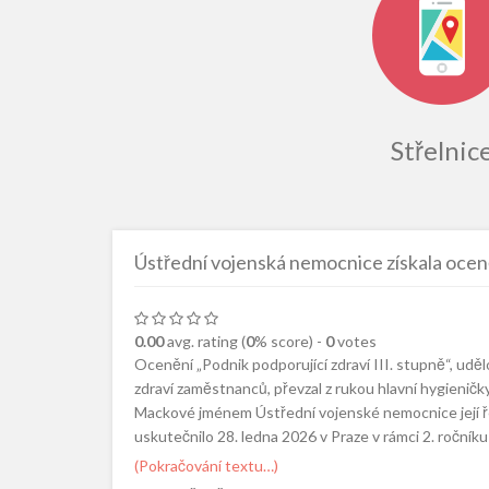
Střelnic
Ústřední vojenská nemocnice získala ocen
0.00
avg. rating (
0
% score) -
0
votes
Ocenění „Podnik podporující zdraví III. stupně“, u
zdraví zaměstnanců, převzal z rukou hlavní hygieničk
Mackové jménem Ústřední vojenské nemocnice její řed
uskutečnilo 28. ledna 2026 v Praze v rámci 2. ročník
(Pokračování textu…)