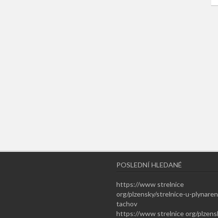
POSLEDNÍ HLEDANÉ
https://www strelnice
org/plzensky/strelnice-u-plynaren
tachov
https://www strelnice org/plzens