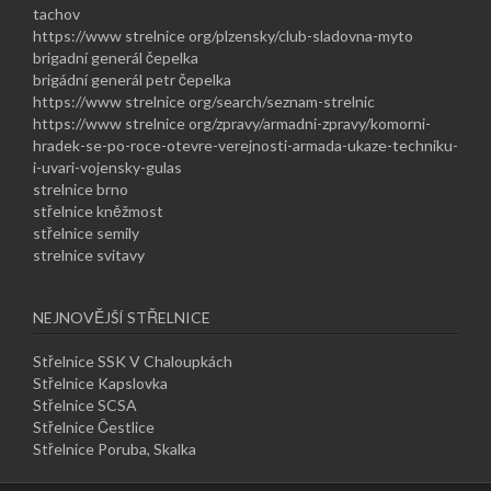
tachov
https://www strelnice org/plzensky/club-sladovna-myto
brigadní generál čepelka
brigádní generál petr čepelka
https://www strelnice org/search/seznam-strelnic
https://www strelnice org/zpravy/armadni-zpravy/komorni-
hradek-se-po-roce-otevre-verejnosti-armada-ukaze-techniku-
i-uvari-vojensky-gulas
strelnice brno
střelnice kněžmost
střelnice semily
strelnice svitavy
NEJNOVĚJŠÍ STŘELNICE
Střelnice SSK V Chaloupkách
Střelnice Kapslovka
Střelnice SCSA
Střelnice Čestlice
Střelnice Poruba, Skalka