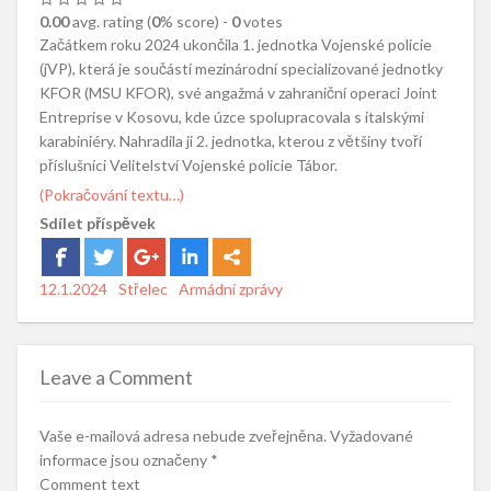
0.00
avg. rating (
0
% score) -
0
votes
Začátkem roku 2024 ukončila 1. jednotka Vojenské policie
(jVP), která je součástí mezinárodní specializované jednotky
KFOR (MSU KFOR), své angažmá v zahraniční operaci Joint
Entreprise v Kosovu, kde úzce spolupracovala s italskými
karabiniéry. Nahradila ji 2. jednotka, kterou z většiny tvoří
příslušníci Velitelství Vojenské policie Tábor.
(Pokračování textu…)
Sdílet příspěvek
Posted
12.1.2024
Author
Střelec
Categories
Armádní zprávy
on
Leave a Comment
Vaše e-mailová adresa nebude zveřejněna.
Vyžadované
informace jsou označeny
*
Comment text