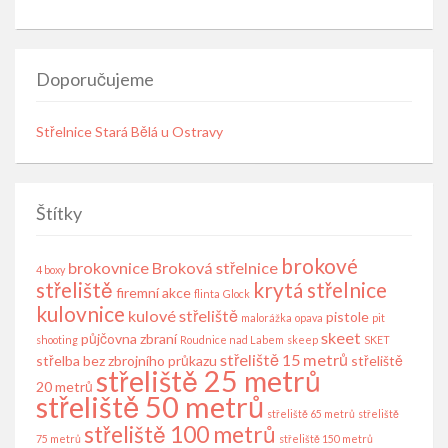
Doporučujeme
Střelnice Stará Bělá u Ostravy
Štítky
brokové
brokovnice
Broková střelnice
4 boxy
střeliště
krytá střelnice
firemní akce
flinta
Glock
kulovnice
kulové střeliště
pistole
malorážka
opava
pit
skeet
půjčovna zbraní
shooting
Roudnice nad Labem
skeep
SKET
střeliště 15 metrů
střelba bez zbrojního průkazu
střeliště
střeliště 25 metrů
20 metrů
střeliště 50 metrů
střeliště 65 metrů
střeliště
střeliště 100 metrů
75 metrů
střeliště 150 metrů