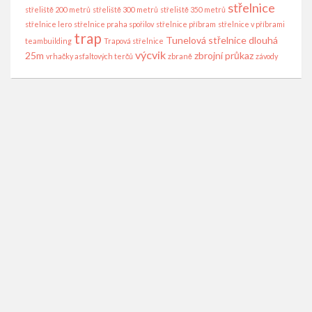
střelnice
střeliště 200 metrů
střeliště 300 metrů
střeliště 350 metrů
střelnice lero
střelnice praha spořilov
střelnice příbram
střelnice v příbrami
trap
Tunelová střelnice dlouhá
teambuilding
Trapová střelnice
výcvik
25m
zbrojní průkaz
vrhačky asfaltových terčů
zbraně
závody