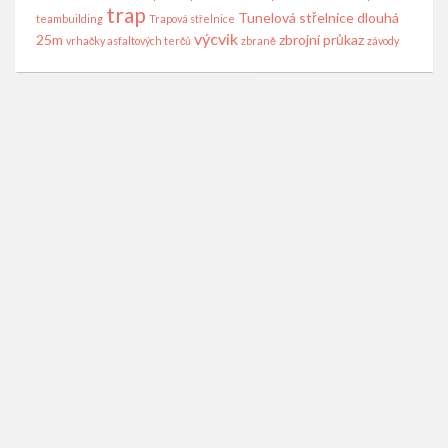
trap
Tunelová střelnice dlouhá
teambuilding
Trapová střelnice
výcvik
25m
zbrojní průkaz
vrhačky asfaltových terčů
zbraně
závody