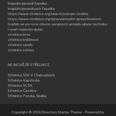
brigadní generál čepelka
brigádní generál petr čepelka
https://www strelnice org/search/seznam-strelnic
https://www strelnice org/zpravy/armadni-zpravy/komorni-
hradek-se-po-roce-otevre-verejnosti-armada-ukaze-techniku-
i-uvari-vojensky-gulas
strelnice brno
střelnice kněžmost
střelnice semily
strelnice svitavy
NEJNOVĚJŠÍ STŘELNICE
Střelnice SSK V Chaloupkách
Střelnice Kapslovka
Střelnice SCSA
Střelnice Čestlice
Střelnice Poruba, Skalka
Copyright © 2026 Directory Starter Theme - Powered by