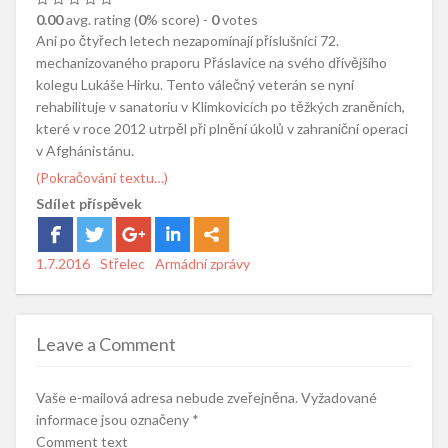
0.00
avg. rating (
0
% score) -
0
votes
Ani po čtyřech letech nezapomínají příslušníci 72.
mechanizovaného praporu Přáslavice na svého dřívějšího
kolegu Lukáše Hirku. Tento válečný veterán se nyní
rehabilituje v sanatoriu v Klimkovicích po těžkých zraněních,
které v roce 2012 utrpěl při plnění úkolů v zahraniční operaci
v Afghánistánu.
(Pokračování textu…)
Sdílet příspěvek
Posted
1.7.2016
Author
Střelec
Categories
Armádní zprávy
on
Leave a Comment
Vaše e-mailová adresa nebude zveřejněna.
Vyžadované
informace jsou označeny
*
Comment text