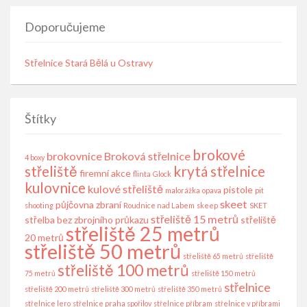
Doporučujeme
Střelnice Stará Bělá u Ostravy
Štítky
brokové
brokovnice
Broková střelnice
4 boxy
střeliště
krytá střelnice
firemní akce
flinta
Glock
kulovnice
kulové střeliště
pistole
malorážka
opava
pit
skeet
půjčovna zbraní
shooting
Roudnice nad Labem
skeep
SKET
střeliště 15 metrů
střelba bez zbrojního průkazu
střeliště
střeliště 25 metrů
20 metrů
střeliště 50 metrů
střeliště 65 metrů
střeliště
střeliště 100 metrů
75 metrů
střeliště 150 metrů
střelnice
střeliště 200 metrů
střeliště 300 metrů
střeliště 350 metrů
střelnice lero
střelnice praha spořilov
střelnice příbram
střelnice v příbrami