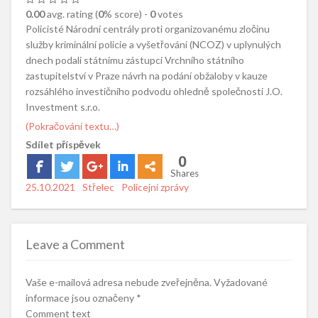
0.00
avg. rating (
0
% score) -
0
votes
Policisté Národní centrály proti organizovanému zločinu
služby kriminální policie a vyšetřování (NCOZ) v uplynulých
dnech podali státnímu zástupci Vrchního státního
zastupitelství v Praze návrh na podání obžaloby v kauze
rozsáhlého investičního podvodu ohledně společnosti J.O.
Investment s.r.o.
(Pokračování textu…)
Sdílet příspěvek
0
Shares
Posted
25.10.2021
Author
Střelec
Categories
Policejní zprávy
on
Leave a Comment
Vaše e-mailová adresa nebude zveřejněna.
Vyžadované
informace jsou označeny
*
Comment text