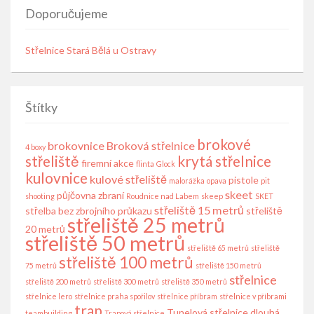
Doporučujeme
Střelnice Stará Bělá u Ostravy
Štítky
brokové
brokovnice
Broková střelnice
4 boxy
střeliště
krytá střelnice
firemní akce
flinta
Glock
kulovnice
kulové střeliště
pistole
malorážka
opava
pit
skeet
půjčovna zbraní
shooting
Roudnice nad Labem
skeep
SKET
střeliště 15 metrů
střelba bez zbrojního průkazu
střeliště
střeliště 25 metrů
20 metrů
střeliště 50 metrů
střeliště 65 metrů
střeliště
střeliště 100 metrů
75 metrů
střeliště 150 metrů
střelnice
střeliště 200 metrů
střeliště 300 metrů
střeliště 350 metrů
střelnice lero
střelnice praha spořilov
střelnice příbram
střelnice v příbrami
trap
Tunelová střelnice dlouhá
teambuilding
Trapová střelnice