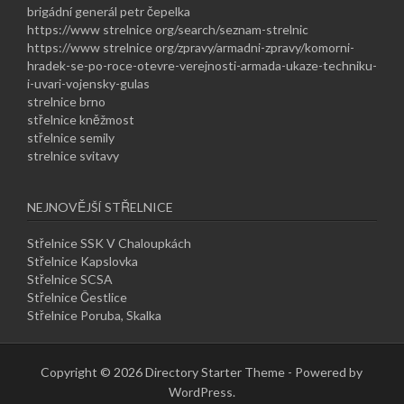
brigádní generál petr čepelka
https://www strelnice org/search/seznam-strelnic
https://www strelnice org/zpravy/armadni-zpravy/komorni-
hradek-se-po-roce-otevre-verejnosti-armada-ukaze-techniku-
i-uvari-vojensky-gulas
strelnice brno
střelnice kněžmost
střelnice semily
strelnice svitavy
NEJNOVĚJŠÍ STŘELNICE
Střelnice SSK V Chaloupkách
Střelnice Kapslovka
Střelnice SCSA
Střelnice Čestlice
Střelnice Poruba, Skalka
Copyright © 2026 Directory Starter Theme - Powered by
WordPress.