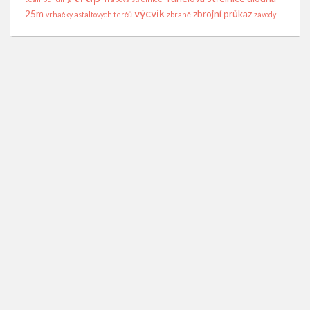
výcvik
25m
zbrojní průkaz
vrhačky asfaltových terčů
zbraně
závody