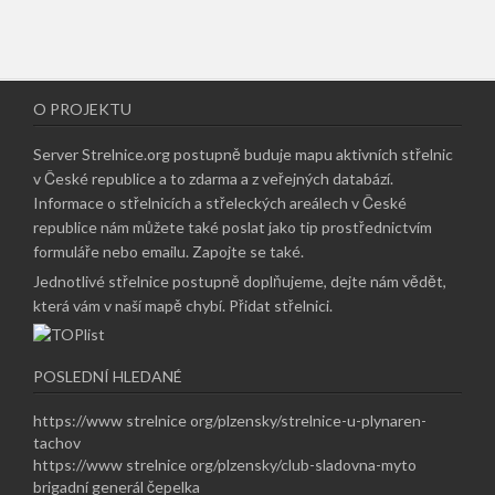
O PROJEKTU
Server Strelnice.org postupně buduje mapu aktivních střelnic
v České republice a to zdarma a z veřejných databází.
Informace o střelnicích a střeleckých areálech v České
republice nám můžete také poslat jako tip prostřednictvím
formuláře nebo emailu.
Zapojte se také
.
Jednotlivé střelnice postupně doplňujeme, dejte nám vědět,
která vám v naší mapě chybí.
Přidat střelnici
.
POSLEDNÍ HLEDANÉ
https://www strelnice org/plzensky/strelnice-u-plynaren-
tachov
https://www strelnice org/plzensky/club-sladovna-myto
brigadní generál čepelka