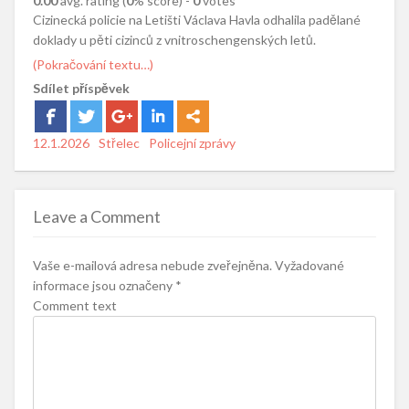
0.00
avg. rating (
0
% score) -
0
votes
Cizinecká policie na Letišti Václava Havla odhalila padělané
doklady u pěti cizinců z vnitroschengenských letů.
(Pokračování textu…)
Sdílet příspěvek
Posted
12.1.2026
Author
Střelec
Categories
Policejní zprávy
on
Leave a Comment
Vaše e-mailová adresa nebude zveřejněna.
Vyžadované
informace jsou označeny
*
Comment text