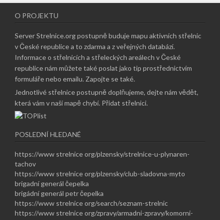
O PROJEKTU
Server Strelnice.org postupně buduje mapu aktivních střelnic
v České republice a to zdarma a z veřejných databází.
Informace o střelnicích a střeleckých areálech v České
republice nám můžete také poslat jako tip prostřednictvím
formuláře nebo emailu.
Zapojte se také
.
Jednotlivé střelnice postupně doplňujeme, dejte nám vědět,
která vám v naší mapě chybí.
Přidat střelnici
.
POSLEDNÍ HLEDANÉ
https://www strelnice org/plzensky/strelnice-u-plynaren-
tachov
https://www strelnice org/plzensky/club-sladovna-myto
brigadní generál čepelka
brigádní generál petr čepelka
https://www strelnice org/search/seznam-strelnic
https://www strelnice org/zpravy/armadni-zpravy/komorni-