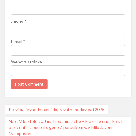
Jméno
*
E-mail
*
Webová stránka
Navigace
Previous
Previous
Vyhodnocení dopravní nehodovosti 2025
post:
pro
Next
Next
V kostele sv. Jana Nepomuckého v Praze se dnes konalo
příspěvek
poslední rozloučení s generálporučíkem v. v. Miloslavem
post:
Masopustem