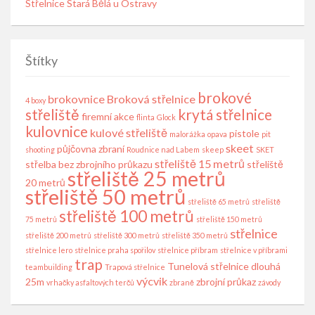
Střelnice Stará Bělá u Ostravy
Štítky
brokové
brokovnice
Broková střelnice
4 boxy
střeliště
krytá střelnice
firemní akce
flinta
Glock
kulovnice
kulové střeliště
pistole
malorážka
opava
pit
skeet
půjčovna zbraní
shooting
Roudnice nad Labem
skeep
SKET
střeliště 15 metrů
střelba bez zbrojního průkazu
střeliště
střeliště 25 metrů
20 metrů
střeliště 50 metrů
střeliště 65 metrů
střeliště
střeliště 100 metrů
75 metrů
střeliště 150 metrů
střelnice
střeliště 200 metrů
střeliště 300 metrů
střeliště 350 metrů
střelnice lero
střelnice praha spořilov
střelnice příbram
střelnice v příbrami
trap
Tunelová střelnice dlouhá
teambuilding
Trapová střelnice
výcvik
25m
zbrojní průkaz
vrhačky asfaltových terčů
zbraně
závody