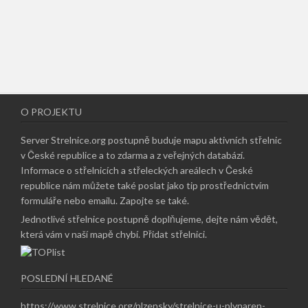
O PROJEKTU
Server Strelnice.org postupně buduje mapu aktivních střelnic
v České republice a to zdarma a z veřejných databází.
Informace o střelnicích a střeleckých areálech v České
republice nám můžete také poslat jako tip prostřednictvím
formuláře nebo emailu.
Zapojte se také
.
Jednotlivé střelnice postupně doplňujeme, dejte nám vědět,
která vám v naší mapě chybí.
Přidat střelnici
.
POSLEDNÍ HLEDANÉ
https://www strelnice org/plzensky/strelnice-u-plynaren-