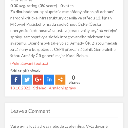
0.00
avg. rating (
0
% score) -
0
votes
Za dlouhodobou spolupráci a mimořádný přínos při ochraně
národní kritické infrastruktury ocenila ve středu 12. října v
Míčovně Pražského hradu společnost ČEPS (Česká
energetická přenosová soustava) pracovníky orgánů veřejné
správy, samosprávy a složek integrovaného záchranného
systému. Oceněni byli také vojáci Armády ČR. Zlatou medaili
za zásluhy o bezpečnost ČEPS převzal náčelník Generálního
štábu Armády ČR generálmajor Karel Řehka.
(Pokračování textu…)
Sdílet příspěvek
0
Shares
Posted
13.10.2022
Author
Střelec
Categories
Armádní zprávy
on
Leave a Comment
Vaše e-mailová adresa nebude zveřejněna.
Vyžadované