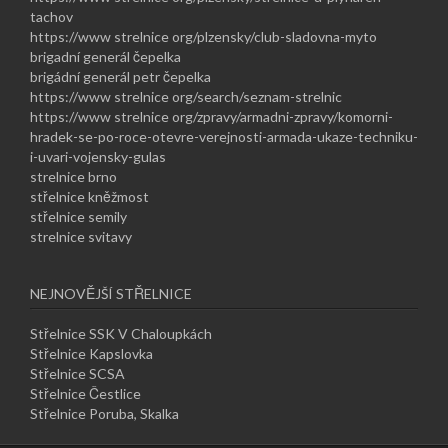
tachov
https://www strelnice org/plzensky/club-sladovna-myto
brigadní generál čepelka
brigádní generál petr čepelka
https://www strelnice org/search/seznam-strelnic
https://www strelnice org/zpravy/armadni-zpravy/komorni-
hradek-se-po-roce-otevre-verejnosti-armada-ukaze-techniku-
i-uvari-vojensky-gulas
strelnice brno
střelnice kněžmost
střelnice semily
strelnice svitavy
NEJNOVĚJŠÍ STŘELNICE
Střelnice SSK V Chaloupkách
Střelnice Kapslovka
Střelnice SCSA
Střelnice Čestlice
Střelnice Poruba, Skalka