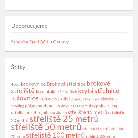
Doporučujeme
Střelnice Stará Bělá u Ostravy
Štítky
brokové
brokovnice
Broková střelnice
4 boxy
střeliště
krytá střelnice
firemní akce
flinta
Glock
kulovnice
kulové střeliště
pistole
malorážka
opava
pit
skeet
půjčovna zbraní
shooting
Roudnice nad Labem
skeep
SKET
střeliště 15 metrů
střelba bez zbrojního průkazu
střeliště
střeliště 25 metrů
20 metrů
střeliště 50 metrů
střeliště 65 metrů
střeliště
střeliště 100 metrů
75 metrů
střeliště 150 metrů