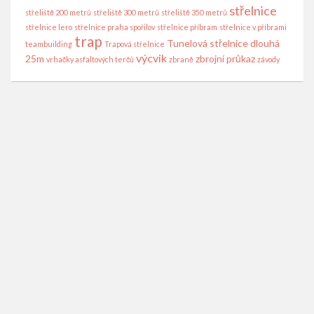
střelnice
střeliště 200 metrů
střeliště 300 metrů
střeliště 350 metrů
střelnice lero
střelnice praha spořilov
střelnice příbram
střelnice v příbrami
trap
Tunelová střelnice dlouhá
teambuilding
Trapová střelnice
výcvik
25m
zbrojní průkaz
vrhačky asfaltových terčů
zbraně
závody