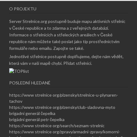
O PROJEKTU
Server Strelnice.org postupně buduje mapu aktivních střelnic
v České republice a to zdarma a z veřejných databází.
Informace o střelnicích a střeleckých areálech v České
republice nám můžete také poslat jako tip prostřednictvím
formuláře nebo emailu.
Zapojte se také
.
Jednotlivé střelnice postupně doplňujeme, dejte nám vědět,
která vám v naší mapě chybí.
Přidat střelnici
.
POSLEDNÍ HLEDANÉ
https://www strelnice org/plzensky/strelnice-u-plynaren-
tachov
https://www strelnice org/plzensky/club-sladovna-myto
brigadní generál čepelka
brigádní generál petr čepelka
https://www strelnice org/search/seznam-strelnic
https://www strelnice org/zpravy/armadni-zpravy/komorni-