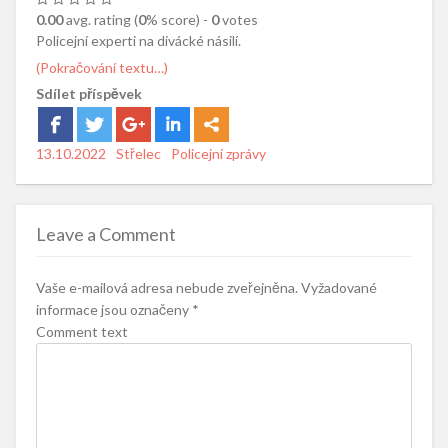
0.00
avg. rating (
0
% score) -
0
votes
Policejní experti na divácké násilí.
(Pokračování textu…)
Sdílet příspěvek
Posted
13.10.2022
Author
Střelec
Categories
Policejní zprávy
on
Leave a Comment
Vaše e-mailová adresa nebude zveřejněna.
Vyžadované
informace jsou označeny
*
Comment text