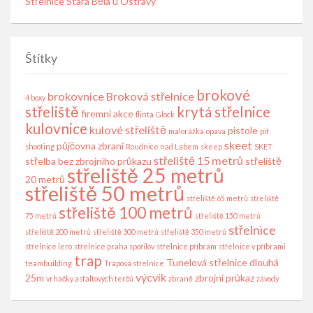
Střelnice Stará Bělá u Ostravy
Štítky
brokové
brokovnice
Broková střelnice
4 boxy
střeliště
krytá střelnice
firemní akce
flinta
Glock
kulovnice
kulové střeliště
pistole
malorážka
opava
pit
skeet
půjčovna zbraní
shooting
Roudnice nad Labem
skeep
SKET
střeliště 15 metrů
střelba bez zbrojního průkazu
střeliště
střeliště 25 metrů
20 metrů
střeliště 50 metrů
střeliště 65 metrů
střeliště
střeliště 100 metrů
75 metrů
střeliště 150 metrů
střelnice
střeliště 200 metrů
střeliště 300 metrů
střeliště 350 metrů
střelnice lero
střelnice praha spořilov
střelnice příbram
střelnice v příbrami
trap
Tunelová střelnice dlouhá
teambuilding
Trapová střelnice
výcvik
25m
zbrojní průkaz
vrhačky asfaltových terčů
zbraně
závody