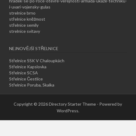
hradek-se-po-roce-otevre-verejnosti-armada-ukaze-techniku-
i-uvari-vojensky-gulas
strelnice brno
střelnice kněžmost
střelnice semily
strelnice svitavy
NEJNOVĚJŠÍ STŘELNICE
Střelnice SSK V Chaloupkách
Střelnice Kapslovka
Střelnice SCSA
Střelnice Čestlice
Střelnice Poruba, Skalka
Copyright © 2026 Directory Starter Theme - Powered by
WordPress.