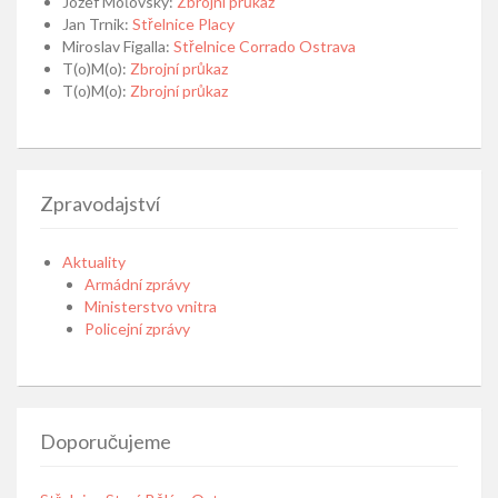
Jozef Moťovský
:
Zbrojní průkaz
Jan Trnik
:
Střelnice Placy
Miroslav Figalla
:
Střelnice Corrado Ostrava
T(o)M(o)
:
Zbrojní průkaz
T(o)M(o)
:
Zbrojní průkaz
Zpravodajství
Aktuality
Armádní zprávy
Ministerstvo vnitra
Policejní zprávy
Doporučujeme