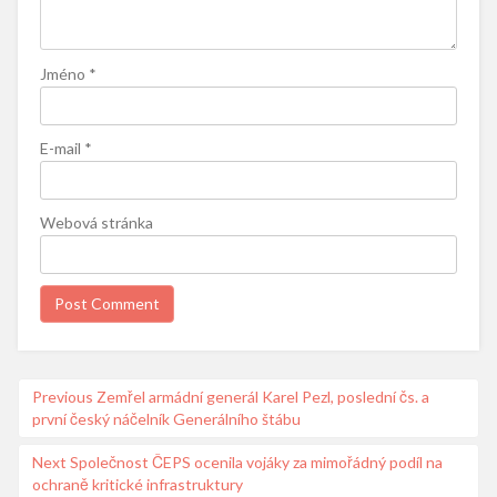
Jméno
*
E-mail
*
Webová stránka
Navigace
Previous
Previous
Zemřel armádní generál Karel Pezl, poslední čs. a
první český náčelník Generálního štábu
post:
pro
příspěvek
Next
Next
Společnost ČEPS ocenila vojáky za mimořádný podíl na
ochraně kritické infrastruktury
post: